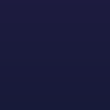
数字解决方案
提供基于数字技术的综合性服务