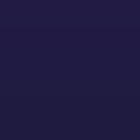
共享经济
通过平台共享资源，提高利用率